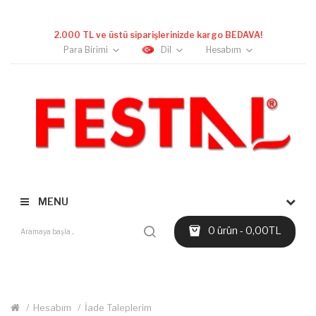
2.000 TL ve üstü siparişlerinizde kargo BEDAVA!
Para Birimi
Dil
Hesabım
MENU
0 ürün - 0,00TL
Hesabım
İade Taleplerim